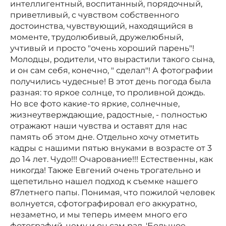
интеллигентный, воспитанный, порядочный,
приветливый, с чувством собственного
достоинства, чувствующий, находящийся в
моменте, трудолюбивый, дружелюбный,
учтивый и просто "очень хороший парень"!
Молодцы, родители, что вырастили такого сына,
и он сам себя, конечно, " сделал"! А фотографии
получились чудесные! В этот день погода была
разная: то яркое солнце, то проливной дождь.
Но все фото какие-то яркие, солнечные,
жизнеутверждающие, радостные, - полностью
отражают наши чувства и оставят для нас
память об этом дне. Отдельно хочу отметить
кадры с нашими пятью внуками в возрасте от 3
до 14 лет. Чудо!!! Очарование!!! Естественны, как
никогда! Также Евгений очень трогательно и
щепетильно нашел подход к съемке нашего
87летнего папы. Понимая, что пожилой человек
волнуется, сфотографировал его аккуратно,
незаметно, и мы теперь имеем много его
фотографий, чему и он сам рад. 'Большое