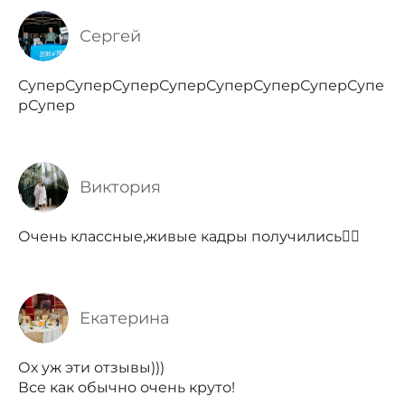
Сергей
СуперСуперСуперСуперСуперСуперСуперСупе
рСупер
Виктория
Очень классные,живые кадры получились👍🏼
Екатерина
Ох уж эти отзывы)))
Все как обычно очень круто!